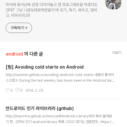
위아래 동서남북 감정 다막아놓고 뭔 프로그래밍을 하겠다는
건데? 그냥 니본능대로하란말이야! 오기, 독기, 싸우고, 덤비
고, 터뜨리라고!!
구독하기
더보기
android
의 다른 글
[펌] Avoiding cold starts on Android
글 내용
http://saulmm.github.io/avoding-android-cold-starts 내용이 좋아서
스크랩ㅎ During the last weeks, has been seen in the Android dev
eloper community some movement regarding the cold starts, sp
0
0
2016. 2. 23.
lash screens or launch screens on Android. In this post, I'd like to
make clear my opinion of whether they are necessary or not, ho
w to use them and how to go beyond in order to offer the best u
안드로이드 인기 라이브러리 (github)
ser experience ofonboard..
글 내용
http://importre.github.io/mecca/#Android-Library에서 복사 붙여넣
기 한.. 깃허브 인기 android library 목록.그리고 여기도 갠춘한듯 : https://g