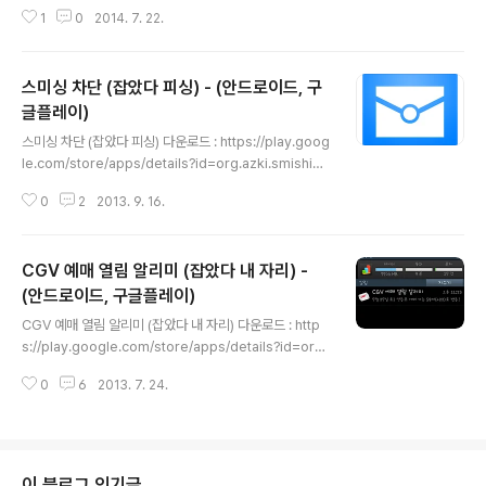
ithub.com/JStumpp/awesome-android ActionBarSherlock 5972
1
0
2014. 7. 22.
Action bar implementation which uses the native action bar on A
ndroid 4.0+ and a custom implementation on pre-4.0 through a s
ingle API and theme.AuthorJakeWhartonHomepageLinkLanguag
스미싱 차단 (잡았다 피싱) - (안드로이드, 구
eJavaSlidingMenu 5837An Android library that all..
글플레이)
글 내용
스미싱 차단 (잡았다 피싱) 다운로드 : https://play.goog
le.com/store/apps/details?id=org.azki.smishing
스미싱 차단(SMS Smising Block)은 쉽고 간편한 모바
0
2
2013. 9. 16.
일 보안 솔루션입니다. 설치만 해두시면 스미싱(Smishin
g)에 대하여 안전하게 지켜드립니다.- SMS 스미싱 공격
실시간 탐지 및 차단 기능 : SMS 문자열 내에 URL형식이
CGV 예매 열림 알리미 (잡았다 내 자리) -
포함된 경우 해당 URL으로부터 APK파일이 검출되면 자
동 차단. * 스미싱(Smishing) 이란? 문자메시지 피싱(SM
(안드로이드, 구글플레이)
글 내용
S phising, 스미싱)은 문자메시지를 이용한 피싱이다. 신
CGV 예매 열림 알리미 (잡았다 내 자리) 다운로드 : http
뢰할 수 있는 사람 또는 기업이 보낸 것처럼 가장하여 개인
s://play.google.com/store/apps/details?id=org.
비밀정보를 요구한다. 스마트폰이 대중적으로 보급되자 부
azki.cgv 영화 예매하는 분들께 몹시 유용한 알림 기능.영
각되었다. 또, ..
0
6
2013. 7. 24.
화 볼 날짜와 영화관만 선택하면 그날 영화 표 예매가 가능
해지는 순간 알려주는 앱입니다.남들보다 일찍 예매해서
좋은 자리 선점하는 것은 보너스!
이 블로그 인기글