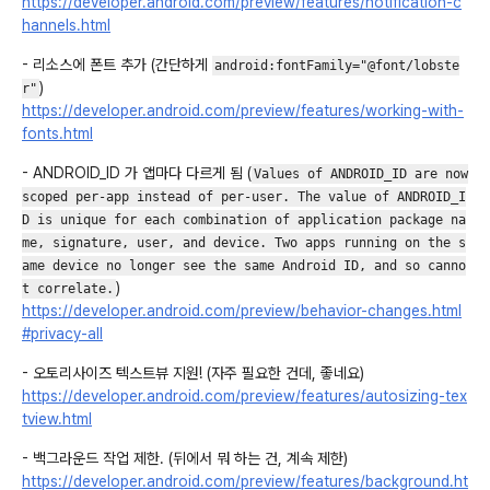
https://developer.android.com/preview/features/notification-c
hannels.html
- 리소스에 폰트 추가 (간단하게
android:fontFamily="@font/lobste
)
r"
https://developer.android.com/preview/features/working-with-
fonts.html
- ANDROID_ID 가 앱마다 다르게 됨 (
Values of ANDROID_ID are now
scoped per-app instead of per-user. The value of ANDROID_I
D is unique for each combination of application package na
me, signature, user, and device. Two apps running on the s
ame device no longer see the same Android ID, and so canno
)
t correlate.
https://developer.android.com/preview/behavior-changes.html
#privacy-all
- 오토리사이즈 텍스트뷰 지원! (자주 필요한 건데, 좋네요)
https://developer.android.com/preview/features/autosizing-tex
tview.html
- 백그라운드 작업 제한. (뒤에서 뭐 하는 건, 계속 제한)
https://developer.android.com/preview/features/background.ht