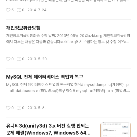
걍 올림... 깃플로우에 대해 궁금한 한국분은 http://danielkummer.github.io/git
작성시간
5
0
2014. 7. 24.
-flow-cheatsheet/index.ko_KR.html 참고하세용 1. 일단 msysgit 설치되어
있어야 함.http://msysgit.github.io/ 2. msysgit 설치된 폴더 안의 bin 폴더안에
아래 첨부한 3개 파일을 넣는다.나의 경우 libiconv2.dll 파일은 이미 있었음.참고
개인정보취급방침
로 나의 경우 해당 폴더는 "C:\Program Files (x86)\Git\bin" 이였음. 3. ..
글 내용
개인정보취급방침최종 수정 날짜: 2013년 05월 20일azki.org 개인정보취급방침
에서 다루는 내용은 다음과 같습니다.azki.org에서 수집하는 정보 및 수집 이유azk
i.org에서 정보를 사용하는 방식azki.org에서 제공하는 선택 사항(정보에 대한 액
세스 및 업데이트 방법 포함)azki.org은 사용자의 개인정보를 중요하게 여깁니다.
작성시간
0
0
2013. 5. 20.
따라서 azki.org을 처음 사용하는 사용자든 오랫동안 사용한 사용자든, 시간을 내어
azki.org의 관행을 살펴보고 질문이 있는 경우 azki.org에 문의하시기 바랍니다.a
zki.org에서 수집하는 정보azki.org은 모든 사용자에게 더 나은 서비스를 제공하
MySQL 전체 데이터베이스 백업과 복구
기 위해 사용자의 언어 같은 기본적인 정보부터 사용자가 가장 유용하다고 생각할 광
글 내용
고 또는 사용자가 ..
MySQL 전체 데이터베이스 백업과 복구백업 형식# mysqldump -u{계정명} -p
--all-databases > {파일명.sql}복구 형식# mysql -u{계정명} -p < {파일명.s
ql} 가끔 쓰는데 종종 까먹어서 적어둠..
작성시간
0
0
2013. 5. 6.
유니티3d(unity3d) 3.x 버전 실행 안되는
문제 해결(Windows7, Windows8 64bit
글 내용