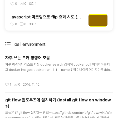
0
0
조회
1
javascript 막코딩으로 flip 효과 시도 (뒤
집는 효과)
0
0
조회
1
ide | environment
분류 전체보기
주요 글 목록
자주 쓰는 도커 명령어 모음
글 내용
자꾸 까먹어서 리스트 저장 docker search 검색어 docker pull 이미지이름:태
그 docker images docker run -i -t --name 컨테이너이름 이미지이름 /bin/
bash docker ps -a docker start 컨테이너이름 docker restart 컨테이너이
름 docker attach 컨테이너이름 docker exec 컨테이너이름 명령 매개변수 do
작성시간
1
0
2016. 11. 10.
cker stop 컨테이너이름 docker rm 컨테이너이름 docker rmi 이미지이름:태
그 또 자주 쓰는 거 생기면 추가 예정..
git flow 윈도우즈에 설치하기 (install git flow on window
s)
글 내용
오늘은 걍 git flow 설치하는 방법~https://github.com/nvie/gitflow/wiki/Win
dows#msysgit여기 있는 내용인데, 필요한 파일들 따로 받아야 하는 게 귀찮아서