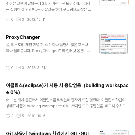
에서)
4.0 은 실행이 잘되는데 3.5.x 버전은 윈도우 64bit 에서
는 실행이 잘 안되미..온갖 삽질을 하다 구글링으로 찾은 정
보시스템정보에서 고급 시스템 설정 들어가서 성능에서 D
작성시간
0
0
2012. 12. 11.
EP 설정에 Unity 실행파일을 추가.
ProxyChanger
글 내용
음, 티스토리 개편 기념(?) 소스 하나 풀면서 짧은 포스팅
하나 올려봅니다. ProxyChangerIE 의 인터넷 옵션 - 연
결 - LAN설정 - 프락시 서버 에 들어가서 수정해야 되는
windows 의 기본 프락시 설정을 간단하게 할 수 있는 툴
작성시간
0
0
2012. 3. 21.
입니다. Download(versioin 2.00)XP 이하 OS에서는
닷넷프레임워크 2.0 이상의 설치가 필요합니다(보통의 경
우는 설치되어 있습니다).http://msdn.microsoft.com/
이클립스(eclipse)가 시동 시 응답없음. (building workspac
ko-kr/netframework/aa569263 Sourcehttps://g
e 0%)
ithub.com/azki/proxyChanger HowTo? 첫 라인에
글 내용
현재 상태가 나옵니다([On] 일 경우 설정된 경우이고, [Of
어느 날 회사 출근해서 이클립스를 띄웠는데 갑자기 뜨질 않았다. 이클립스 하단의
f] 일 경우 해제된 상태). preset 이 몇가지..
상태표시줄에 building workspace 0%.. 까지만 뜨고 응답없음. 메모리 수치도
바꿔보고 이것 저것 해보다가 안대서 검색해보니 여러가지 방법이 있었는데.. 메뉴의
작성시간
3
5
2010. 10. 5.
Window - Preferences - General - Workspace 에서 Build automaticall
y 를 체크해제하라는 답이 가장 괜찮아 보였다. 하지만 이클립스가 아예 뜨지 않는
상황이라서 -_-;; 좀 더 찾아보니 우리의(?) 스택 오버플로우 사이트에서 아래와 같
Git 사용기 (windows 환경에서 GIT-GUI