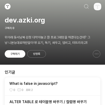
검색하기
티스토리
dev.azki.org
구독자
0
위아래 동서남북 감정 다막아놓고 뭔 프로그래밍을 하겠다는건데? 그
냥 니본능대로하란말이야! 오기, 독기, 싸우고, 덤비고, 터뜨리라고!!
구독하기
방명록
신고하기 레이어
열기
인기글
What is false in javascript?
0
0
조회
2
ALTER TABLE 로 테이블명 바꾸기 / 컬럼명 바꾸기