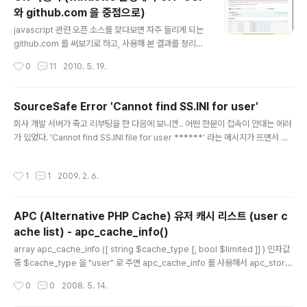
은 답변을 찾음! http://stackoverflow.com/questions/844759/eclipse-st
와 github.com 을 중점으로)
uck-when-building-workspace 그래서 워크스..
글 내용
javascript 관련 오픈 소스를 찾다보면 자주 들리게 되는
github.com 를 써보기로 하고, 사용해 본 결과를 정리한
다. 일단 git 에 대해 간략하게 설명하면 다음과 같다. 1. 백
작성시간
0
11
2010. 5. 19.
과사전: http://enc.daum.net/dic100/contents.do?
query1=10XX266781 Git은 프로그램 등의 소스코드
관리를 위한 분산 버전 관리 시스템이다. 리누스 토르발스
SourceSafe Error 'Cannot find SS.INI for user'
에 의해 개발되었다. 2. 공식 사이트: http://git-scm.co
글 내용
회사 개발 서버가 죽고 리부팅을 한 다음에 보니깐.. 어떤 한분이 접속이 안대는 에러
m/ 무료 오픈소스인 분산 버전 관리 시스템인데, 작은 프로
가 있었다. 'Cannot find SS.INI file for user ******' 라는 메시지가 뜨면서 로
젝트나 큰 프로젝트나 할 것 없이 속도와 효율성이 있게 처
그인이 안되는 문제였다. 구글링을 통해 어떤 친절한 외국분의 설명을 듣고 수정에
리할 수 있게 설계되어있다고 한다. 모든 Git 클론은 모든
성공하였다. 방법은 간단. 소스세이프 파일이 있는 폴더로 가서, users 폴더안의 유
히스토리와 리비전 트래킹 기능을 지닌 완전한 레파지토리
작성시간
1
1
2009. 2. 6.
저이름으로 된 폴더 안을 보면.. ~.tmp 로 된 파일이 있고 SS.INI 파일이 없다. 그럼
인데, 네트워크 억..
그 ~.tmp 파일의 이름을 SS.INI 로 바꿔주기만 하면 된다.
APC (Alternative PHP Cache) 유저 캐시 리스트 (user c
ache list) - apc_cache_info()
글 내용
array apc_cache_info ([ string $cache_type [, bool $limited ]] ) 인자값
중 $cache_type 을 "user" 로 주면 apc_cache_info 를 사용해서 apc_store
나 apc_add 로 캐시한 내용들의 목록을 가져올 수 있다. 예제 코드와 그 출력된 결
작성시간
0
0
2008. 5. 14.
과는 다음과 같다. more.. Array ( [num_slots] => 2000 [ttl] => 0 [num_hits]
=> 0 [num_misses] => 0 [start_time] => 1196245414 [expunges] => 16