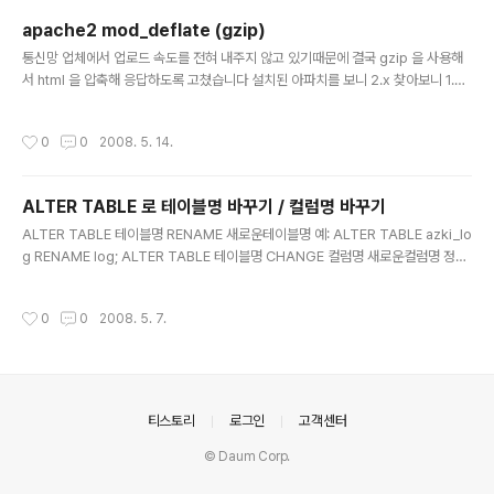
[mem_size] => 1644 [num_entries] => 3 [num_inserts] => 24 [file_uplo
apache2 mod_deflate (gzip)
ad_progress] => 1 ..
글 내용
통신망 업체에서 업로드 속도를 전혀 내주지 않고 있기때문에 결국 gzip 을 사용해
서 html 을 압축해 응답하도록 고쳤습니다 설치된 아파치를 보니 2.x 찾아보니 1.3
에서 쓰던 mod_gzip 은 사라지고, 2.x 부터는 mod_deflate 이 대신한다 하는군
요. 설치 결과 상당히 빨라졌네요 (index 파일의 html 만 비교해보면 109kbyte 정
작성시간
0
0
2008. 5. 14.
도 되는 분량이 21kb 정도로 줄었습니다.) (로드 속도도 눈에 띄게 빨라졌네요 다만
그림 파일은 압축을 하지 않습니다:: 이미 압축된 포맷이기때문에.) gzip compres
s 기능을 활성화 하기 위해 httpd.conf 파일에 들어갔던 세팅입니다 (apache 2.0
ALTER TABLE 로 테이블명 바꾸기 / 컬럼명 바꾸기
기준 :: windows 설치 버전) 1. 아래 모듈의 주석("#")을 해제하..
글 내용
ALTER TABLE 테이블명 RENAME 새로운테이블명 예: ALTER TABLE azki_lo
g RENAME log; ALTER TABLE 테이블명 CHANGE 컬럼명 새로운컬럼명 정의
예: ALTER TABLE log CHANGE loginnumber login_count INTEGER;
작성시간
0
0
2008. 5. 7.
의안내
티스토리
로그인
고객센터
© Daum Corp.