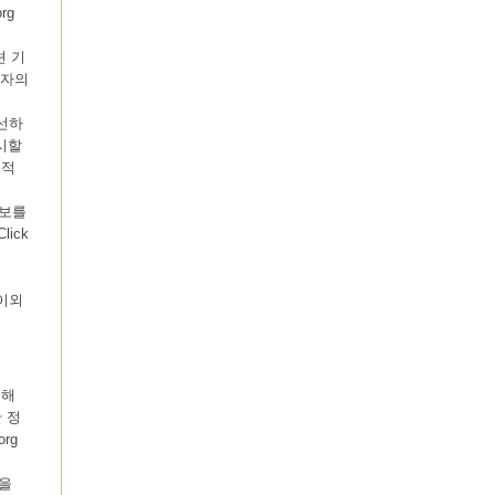
rg
션 기
용자의
개선하
시할
성적
정보를
ick
 이외
 해
 정
rg
행을