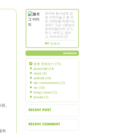
위아래 동서남북 감
정 다막아놓고 뭔 프
로그래밍을 하겠다는
건데? 그냥 니본능대
로하란말이야! 오기,
독기, 싸우고, 덤비
고, 터뜨리라고!!
아즈키
분류 전체보기
(73)
javascript
(24)
stock
(0)
android
(10)
ide | environment
(12)
etc
(10)
bring | steal
(12)
private
(5)
자든,
근에 올라온 글
용하