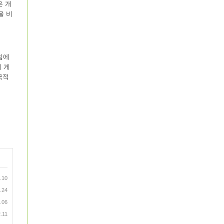
은 개
을 비
침에
 게
극적
.10
.24
.06
.11