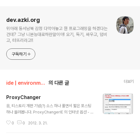
로그 정보
dev.azki.org
위아래 동서남북 감정 다막아놓고 뭔 프로그래밍을 하겠다는
건데? 그냥 니본능대로하란말이야! 오기, 독기, 싸우고, 덤비
고, 터뜨리라고!!
구독하기
더보기
ide | environment
의 다른 글
ProxyChanger
글 내용
음, 티스토리 개편 기념(?) 소스 하나 풀면서 짧은 포스팅
하나 올려봅니다. ProxyChangerIE 의 인터넷 옵션 - 연
결 - LAN설정 - 프락시 서버 에 들어가서 수정해야 되는
0
0
2012. 3. 21.
windows 의 기본 프락시 설정을 간단하게 할 수 있는 툴
입니다. Download(versioin 2.00)XP 이하 OS에서는
닷넷프레임워크 2.0 이상의 설치가 필요합니다(보통의 경