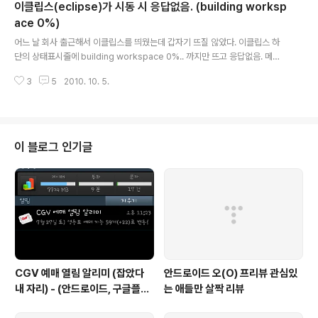
이클립스(eclipse)가 시동 시 응답없음. (building worksp
우는 설치되어 있습니다).http://msdn.microsoft.com/
ko-kr/netframework/aa569263 Sourcehttps://g
ace 0%)
글 내용
ithub.com/azki/proxyChanger HowTo? 첫 라인에
어느 날 회사 출근해서 이클립스를 띄웠는데 갑자기 뜨질 않았다. 이클립스 하
현재 상태가 나옵니다([On] 일 경우 설정된 경우이고, [Of
단의 상태표시줄에 building workspace 0%.. 까지만 뜨고 응답없음. 메모
f] 일 경우 해제된 상태). preset 이 몇가지..
리 수치도 바꿔보고 이것 저것 해보다가 안대서 검색해보니 여러가지 방법이 있
3
5
2010. 10. 5.
었는데.. 메뉴의 Window - Preferences - General - Workspace 에서
Build automatically 를 체크해제하라는 답이 가장 괜찮아 보였다. 하지만 이
클립스가 아예 뜨지 않는 상황이라서 -_-;; 좀 더 찾아보니 우리의(?) 스택 오버
플로우 사이트에서 아래와 같은 답변을 찾음! http://stackoverflow.com/q
uestions/844759/eclipse-stuck-when-building-workspace 그래
이 블로그 인기글
서 워크스..
CGV 예매 열림 알리미 (잡았다
안드로이드 오(O) 프리뷰 관심있
내 자리) - (안드로이드, 구글플레
는 애들만 살짝 리뷰
이)