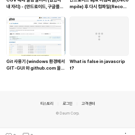
CGV 예매 열림 알리미 (잡았다
안드로이드 apk 디컴파일(Deco
내 자리) - (안드로이드, 구글플레
mpile) 후 다시 컴파일(Recom
이)
pile) / 소스수정
Git 사용기 (windows 환경에서
What is false in javascrip
GIT-GUI 와 github.com 을
t?
중점으로)
의안내
티스토리
로그인
고객센터
© Daum Corp.