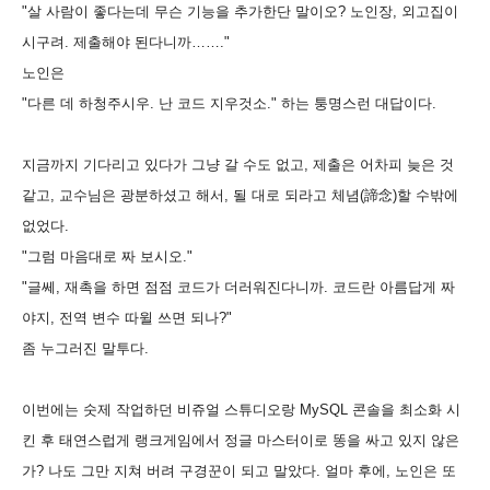
"살 사람이 좋다는데 무슨 기능을 추가한단 말이오? 노인장, 외고집이
시구려. 제출해야 된다니까……."
노인은
"다른 데 하청주시우. 난 코드 지우것소." 하는 퉁명스런 대답이다.
지금까지 기다리고 있다가 그냥 갈 수도 없고, 제출은 어차피 늦은 것
같고, 교수님은 광분하셨고 해서, 될 대로 되라고 체념(諦念)할 수밖에
없었다.
"그럼 마음대로 짜 보시오."
"글쎄, 재촉을 하면 점점 코드가 더러워진다니까. 코드란 아름답게 짜
야지, 전역 변수 따윌 쓰면 되나?"
좀 누그러진 말투다.
이번에는 숫제 작업하던 비쥬얼 스튜디오랑 MySQL 콘솔을 최소화 시
킨 후 태연스럽게 랭크게임에서 정글 마스터이로 똥을 싸고 있지 않은
가? 나도 그만 지쳐 버려 구경꾼이 되고 말았다. 얼마 후에, 노인은 또