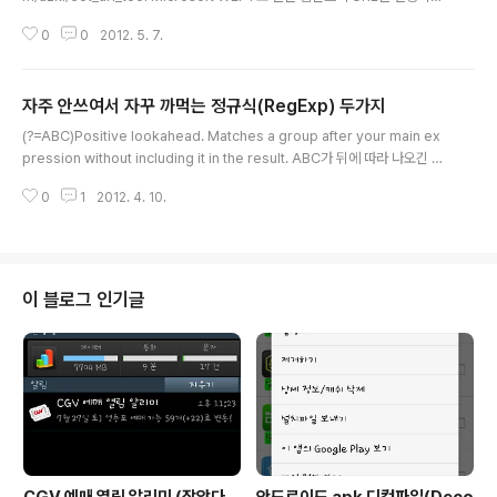
주는 프로그램입니다. eot 포맷의 webfont 라이선스 URL을 확인하거나, 변
0
0
2012. 5. 7.
경할 수 있습니다. 해당 파일의 스펙은 http://www.w3.org/Submission/E
OT/ 에서 참고하였습니다.등록된 URL을 읽기 위해서는.> eot_url_tool in.e
ot URL을 새로 세팅하기 위해서는.> eot_url_tool in.eot out.eot http://d
자주 안쓰여서 자꾸 까먹는 정규식(RegExp) 두가지
aum.net http://uie.daum.net ex)C:\>eot_url_tool usage: eot_url_to
글 내용
ol input_file [output..
(?=ABC)Positive lookahead. Matches a group after your main ex
pression without including it in the result. ABC가 뒤에 따라 나오긴 해
야되는데, 매칭에 포함시키지 않음."12ABC".match(/2(?=ABC)/)["2"]"123
0
1
2012. 4. 10.
ABC".match(/2(?=ABC)/)null단, 앞으로는 안되미."ABC12".match(/(?=A
BC)1/)null (?!ABC)Negative lookahead. Specifies a group that can
not match after your main expression (ie. if it matches, the result i
s discarded). ABC가 뒤에 따라 나오면 안되긔..
이 블로그 인기글