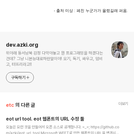
- 출처 미상 : 페친 누군가가 올렸길래 퍼옴.
로그 정보
dev.azki.org
위아래 동서남북 감정 다막아놓고 뭔 프로그래밍을 하겠다는
건데? 그냥 니본능대로하란말이야! 오기, 독기, 싸우고, 덤비
고, 터뜨리라고!!
구독하기
더보기
etc
의 다른 글
eot url tool. eot 웹폰트의 URL 수정 툴
글 내용
오늘은 요런 것을 만들어서 오픈 소스로 공개합니다. =_=; https://github.co
m/azki/eot_url_tool Microsoft WEFT로 만든 웹폰트의 URL을 변경시켜