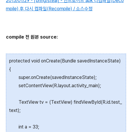
2013/01/29 - [bring/steal] - 안드로이드 apk 디컴파일(Deco
mpile) 후 다시 컴파일(Recompile) / 소스수정
compile 전 원본 source:
protected void onCreate(Bundle savedInstanceState)
{
super.onCreate(savedInstanceState);
setContentView(R.layout.activity_main);
TextView tv = (TextView) findViewById(R.id.test_
text);
int a = 33;