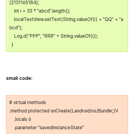
(2131165184);
int i = 33 * "abcd".length();
localTextView.setText(String.valueOf(i) + "QQ" + "a
bcd");
Log.d("PPP", "RRR" + String.valueOf(i));
}
smali code:
# virtual methods
.method protected onCreate(Landroid/os/Bundle;)V
.locals 6
.parameter "savedInstanceState"