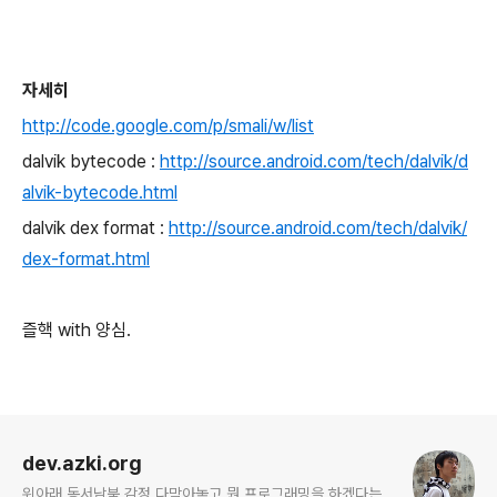
자세히
http://code.google.com/p/smali/w/list
dalvik bytecode :
http://source.android.com/tech/dalvik/d
alvik-bytecode.html
dalvik dex format :
http://source.android.com/tech/dalvik/
dex-format.html
즐핵 with 양심.
로그 정보
dev.azki.org
위아래 동서남북 감정 다막아놓고 뭔 프로그래밍을 하겠다는