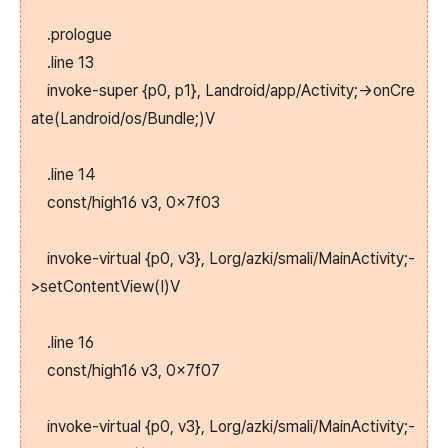
.prologue
.line 13
invoke-super {p0, p1}, Landroid/app/Activity;->onCre
ate(Landroid/os/Bundle;)V
.line 14
const/high16 v3, 0x7f03
invoke-virtual {p0, v3}, Lorg/azki/smali/MainActivity;-
>setContentView(I)V
.line 16
const/high16 v3, 0x7f07
invoke-virtual {p0, v3}, Lorg/azki/smali/MainActivity;-