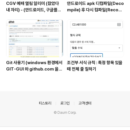
CGV 예매 열림 알리미 (잡았다
안드로이드 apk 디컴파일(Deco
내 자리) - (안드로이드, 구글플레
mpile) 후 다시 컴파일(Recom
이)
pile) / 소스수정
Git 사용기 (windows 환경에서
조건부 서식 규칙 : 특정 항목 있을
GIT-GUI 와 github.com 을
때 전체 줄 칠하기
중점으로)
의안내
티스토리
로그인
고객센터
© Daum Corp.