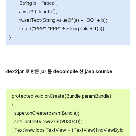
String b = "abcd";
a = a * b.length();
tv.setText(String.valueOf(a) + "QQ" + b);
Log.d("PPP", "RRR" + String.valueOf(a));
}
dex2jar 로 만든 jar 를 decompile 한 java source:
protected void onCreate(Bundle paramBundle)
{
super.onCreate(paramBundle);
setContentView(2130903040);
TextView localTextView = (TextView)findViewById