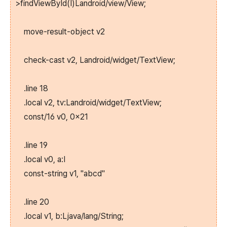
>findViewById(I)Landroid/view/View;
move-result-object v2
check-cast v2, Landroid/widget/TextView;
.line 18
.local v2, tv:Landroid/widget/TextView;
const/16 v0, 0x21
.line 19
.local v0, a:I
const-string v1, "abcd"
.line 20
.local v1, b:Ljava/lang/String;