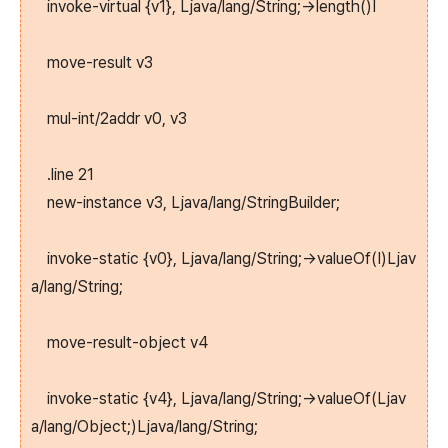
invoke-virtual {v1}, Ljava/lang/String;->length()I
move-result v3
mul-int/2addr v0, v3
.line 21
new-instance v3, Ljava/lang/StringBuilder;
invoke-static {v0}, Ljava/lang/String;->valueOf(I)Ljav
a/lang/String;
move-result-object v4
invoke-static {v4}, Ljava/lang/String;->valueOf(Ljav
a/lang/Object;)Ljava/lang/String;