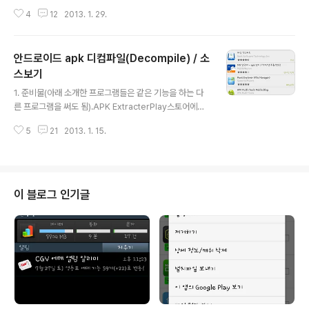
지 해보자.2013/01/15 - [bring/steal] - 안드로이드 a
4
12
2013. 1. 29.
pk 디컴파일(Decompile) / 소스보기 1. 준비물JRE이건
알아서 설치.APK Extracter이전 글(소스보기) 참고. 여러
가지 방법이 있음. apk 받을 수만 있으면 됨.APK TOOL
안드로이드 apk 디컴파일(Decompile) / 소
http://code.google.com/p/android-apktool/ 텍스
트 에디터알아서.. 아무거나signapk.jar 및 키파일 안드로
스보기
글 내용
이드 full source 안에 있다고 함. 따로 분리되어서 인터넷
1. 준비물(아래 소개한 프로그램들은 같은 기능을 하는 다
에 떠돌아다니니 찾아 받으셔도 됨. 일반적인 경우 키 파일
른 프로그램을 써도 됨).APK ExtracterPlay스토어에서
도 대충 아무거나 생성해서 쓰면 됨. 2...
검색하면 많이 나옴. 반디집http://apps.bandisoft.co
5
21
2013. 1. 15.
m/bandizip/ dex2jarhttp://code.google.com/p/d
ex2jar/downloads/list DJ(Java Decompiler) GUI
http://jd.benow.ca/ ~업데이트 추가~ 윈도우용 0.3.6
버전 맥용 0.3.5 버전 2. 방법 2.1 APK 파일을 받자.APK
파일 추출기로 받으삼. 참고로 필자는 "MN 앱 관리"라는
이 블로그 인기글
국산 제품을 사용했음. 그 프로그램에서는 앱을 길게 누르
면 뜨는 메뉴에서 "설치파일 보내기" 누르면 컴퓨터로 옮길
수 있었음. 2.2. PC로 옮긴 APK..