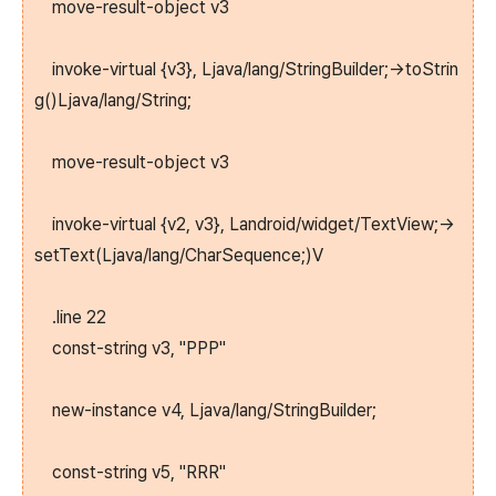
move-result-object v3
invoke-virtual {v3}, Ljava/lang/StringBuilder;->toStrin
g()Ljava/lang/String;
move-result-object v3
invoke-virtual {v2, v3}, Landroid/widget/TextView;->
setText(Ljava/lang/CharSequence;)V
.line 22
const-string v3, "PPP"
new-instance v4, Ljava/lang/StringBuilder;
const-string v5, "RRR"