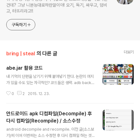
건데? 그냥 니본능대로하란말이야! 오기, 독기, 싸우고, 덤비
고, 터뜨리라고!!
구독하기
더보기
bring | steal
의 다른 글
abe.jar 활용 코드
글 내용
내 기억의 단편을 남기기 위해 붙여넣기 한다. 논란의 여지
가 있을 수도 있는 자극적인? 코드들은 생략. adb backu
p -f s.ab -noapk com.manababa.BeggarKingjav
0
2
2015. 12. 23.
a -jar abe.jar unpack s.ab s.tartar -tf s.tar > s.list
tar -xvf s.tar##########################
##cat s.list | pax -wd > d.tarjava -jar abe.jar pac
안드로이드 apk 디컴파일(Decompile) 후
k d.tar d.abadb restore d.ab (위에 건 구버전.. 검색
해서 신 버전 받아야 잘 됨) https://sourceforge.net/p
다시 컴파일(Recompile) / 소스수정
글 내용
rojects/adbextractor/ ps. 이런 글엔 항상 그랬듯이,
android decompile and recompile. 이전 글(소스보
뻔한 질문들은 안받습니다.
기)에 이어 이번에는 소스 수정한 후 다시 컴파일 하는 것까