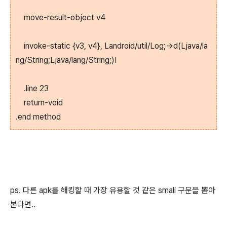
move-result-object v4
invoke-static {v3, v4}, Landroid/util/Log;->d(Ljava/la
ng/String;Ljava/lang/String;)I
.line 23
return-void
.end method
ps. 다른 apk를 해킹할 때 가장 유용할 것 같은 smali 구문을 뽑아
본다면
..